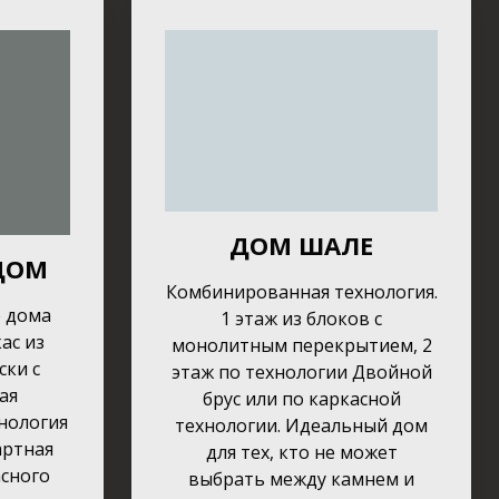
ДОМ ШАЛЕ
ДОМ
Комбинированная технология.
о дома
1 этаж из блоков с
ас из
монолитным перекрытием, 2
ски с
этаж по технологии Двойной
ая
брус или по каркасной
нология
технологии. Идеальный дом
артная
для тех, кто не может
сного
выбрать между камнем и