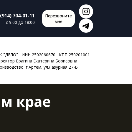
 (914) 704-01-11
Перезвоните
мне
c 9:00 до 18:00
К "ДЕЛО" ИНН 2502060670 КПП 250201001
иректор Брагина Екатерина Борисовна
оизводство г.Артем, ул.Лазурная 27-В
м крае