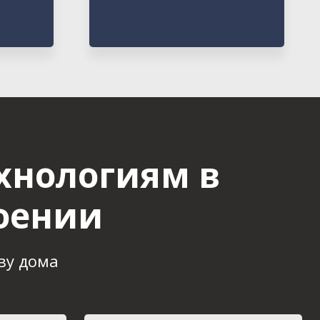
хнологиям в
оении
ву дома