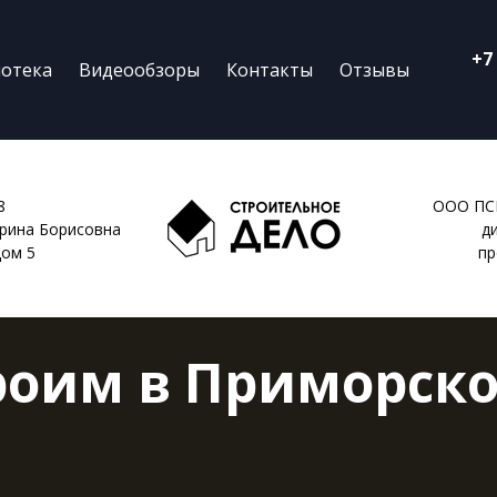
+7
отека
Видеообзоры
Контакты
Отзывы
8
ООО ПС
рина Борисовна
д
дом 5
пр
роим в Приморско