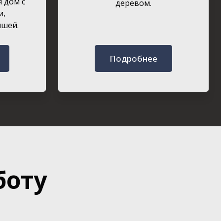
я дом с
деревом.
и,
ышей.
Подробнее
боту