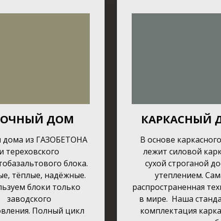
ЛОЧНЫЙ ДОМ
КАРКАСНЫЙ 
 дома из ГАЗОБЕТОНА
В основе каркасног
и тереховского
лежит силовой карк
тобазальтового блока.
сухой строганой до
е, тёплые, надёжные.
утеплением. Сам
льзуем блоки только
распространенная тех
заводского
в мире. Наша станд
овления. Полный цикл
комплектация карка