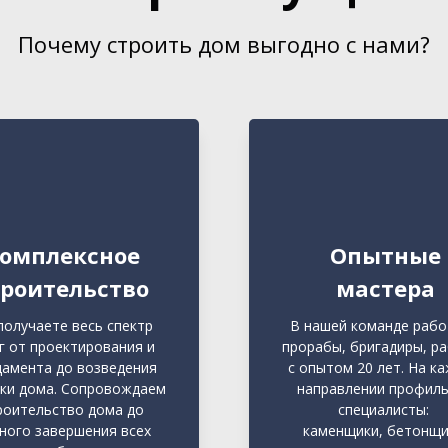
Почему строить дом выгодно с нами?
омплексное
Опытные
троительство
мастера
получаете весь спектр
В нашей команде раб
г от проектирования и
прорабы, бригадиры, р
амента до возведения
с опытом 20 лет. На к
ки дома. Сопровождаем
направлении профил
роительство дома до
специалисты:
ного завершения всех
каменщики, бетонщи