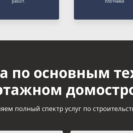
работ.
плотники
а по основным те
этажном домостр
яем полный спектр услуг по строительст