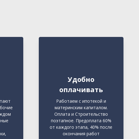
Удобно
оплачивать
отают
Работаем с ипотекой и
абочие
материнским капиталом.
аждом
Оплата и Строительство
ьные
поэтапное. Предоплата 60%
от каждого этапа, 40% после
ки,
окончания работ